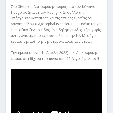
Στο βίντεο κ. Διακουμάκης, ψαράς από τον Κόκκινο
Πύργο συζητά με τον Καθηγ. κ. Σκούλλο την
υπάρχουσα κατάσταση και τις απειλές εξαιτίας του
Λαγοκέφαλου (Lagocephalus sceleratus). Πρόκειται για
ένα τοξικό ξενικό είδος, ένα δηλητηριώδες ψάρι χωρίς
ανταγωνιστή, που έχει κατακλείσει την ΝΑ Μεσόγειο
εξατίας της αύξησης της θερμοκρασίας των νερών.
Την ημέρα εκείνη (14 Απρίλη 2022) ο κ. Διακουμάκης
έπιασε στα δίχτυα του πάνω απο 15 Λαγοκέφαλους !!