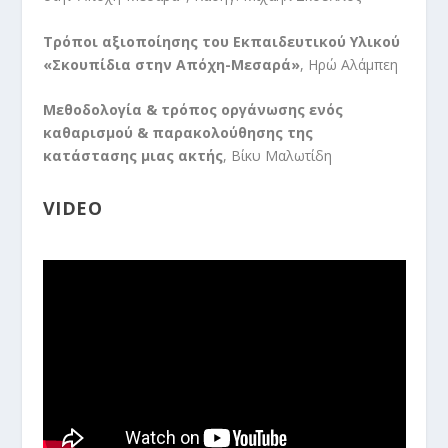
Τρόποι αξιοποίησης του Εκπαιδευτικού Υλικού
«Σκουπίδια στην Απόχη-Μεσαρά»
, Ηρώ Αλάμπεη
Μεθοδολογία & τρόπος οργάνωσης ενός
καθαρισμού & παρακολούθησης της
κατάστασης μιας ακτής
, Βίκυ Μαλωτίδη
VIDEO