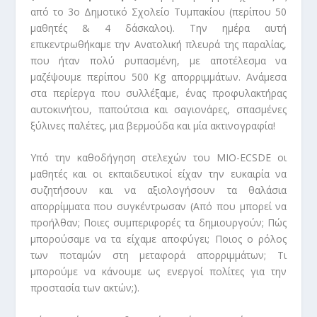
από το 3ο Δημοτικό Σχολείο Τυμπακίου (περίπου 50
μαθητές & 4 δάσκαλοι). Την ημέρα αυτή
επικεντρωθήκαμε την Ανατολική πλευρά της παραλίας,
που ήταν πολύ ρυπασμένη, με αποτέλεσμα να
μαζέψουμε περίπου 500 Kg απορριμμάτων. Ανάμεσα
στα περίεργα που συλλέξαμε, ένας προφυλακτήρας
αυτοκινήτου, παπούτσια και σαγιονάρες, σπασμένες
ξύλινες παλέτες, μια βερμούδα και μία ακτινογραφία!
Υπό την καθοδήγηση στελεχών του ΜΙΟ-ECSDE οι
μαθητές και οι εκπαιδευτικοί είχαν την ευκαιρία να
συζητήσουν και να αξιολογήσουν τα θαλάσια
απορρίμματα που συγκέντρωσαν (Από που μπορεί να
προήλθαν; Ποιες συμπεριφορές τα δημιουργούν; Πώς
μπορούσαμε να τα είχαμε αποφύγει; Ποιος ο ρόλος
των ποταμών στη μεταφορά απορριμμάτων; Τι
μπορούμε να κάνουμε ως ενεργοί πολίτες για την
προστασία των ακτών;)
.