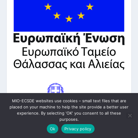
MIO-ECSDE websites use cookies – small text files that are
placed on your machine to help the site provide a better user
experience. By selecting 'OK' you consent to all these
purposes.
Ok
Privacy policy