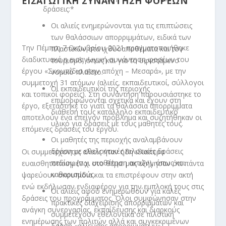
ΕΙΣΑΓΩΓΙΚΗ ΣΥΝΑΝΤΗΣΗ ΦΟΡΕΩΝ
δράσεις:*
Οι αλιείς ενημερώνονται για τις επιπτώσεις
των θαλάσσιων απορριμμάτων, ειδικά των
Την Πέμπτη 7 Οκτωβρίου 2021 πραγματοποιήθηκε
πλαστικών στα ιχθυοαποθέματα και τον
διαδικτυακά η εισαγωγική συνάντηση φορέων του
τουρισμό, όπως και για το υφιστάμενο
έργου «Σκουπίδια στην απόχη – Μεσαρά», με την
νομικό πλαίσιο.
συμμετοχή 31 ατόμων (αλιείς, εκπαιδευτικοί, σύλλογοι
Οι εκπαιδευτικοί της περιοχής
και τοπικοί φορείς). Στη συνάντηση παρουσιάστηκε το
επιμορφώνονται σχετικά και έχουν στη
έργο, εξετάστηκε το γιατί τα θαλάσσια απορρίμματα
διάθεσή τους κατάλληλο εκπαιδευτικό
αποτελούν ένα επείγον πρόβλημα και συζητήθηκαν οι
υλικό για δράσεις με τους μαθητές τους.
επόμενες δράσεις του έργου.
Οι μαθητές της περιοχής αναλαμβάνουν
δράση με εθελοντικές πιλοτικές δράσεις
Οι συμμετέχοντες αλιείς ήταν ήδη ιδιαίτερα
πεδίου (π.χ. υιοθέτηση ακτών), όπως και
ευαισθητοποιημένοι στο θέμα: μας εξήγησαν ότι πάντα
καθαρισμούς.
ψαρεύουν σκουπίδια και τα επιστρέφουν στην ακτή
ενώ εκδήλωσαν ενδιαφέρον για την εμπλοκή τους στις
Οι αλιείς αφού ενημερωθούν για καλές
δράσεις του προγράμματος. Όλοι συμφώνησαν στην
πρακτικές διαχείρισης απορριμμάτων και
ανάγκη συνεργασίας, εκπαίδευσης και διαρκούς
συμμετέχουν εθελοντικά σε πιλοτική
ενημέρωσης των πολιτών αλλά και συγκεκριμένων
δράση «αλίευσης απορριμμάτων».