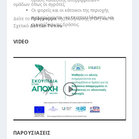
ομάδων όπως οι αγρότες.
Οι φορείς και οι κάτοικοι της περιοχής
ενημερώνονται για τα αποτελέσματα, και
Δείτε το
Πρόγραμμα
της Εκδήλωσης (PDF) και
το
συνεχίζουν τις δράσεις.
Σχετικό
Δελτίο Τύπου
.
VIDEO
ΠΑΡΟΥΣΙΑΣΕΙΣ