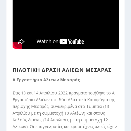
ΠΙΛΟΤΙΚΗ ΔΡΑΣΗ ΑΛΙΕΩΝ ΜΕΣΑΡΑΣ
Α Εργαστήριο Αλιέων Μεσαράς
Στις 13 και 14 Απριλίου 2022 πραγματοποιήθηκε το Α’
Εργαστήριο Αλιέων στα δύο Αλιευτικά Καταφύγια της
περιοχής Μεσαράς, συγκεκριμένα στο Τυμπάκι (13
Απριλίου με τη συμμετοχή 10 Αλιέων) και στους
Καλούς Λιμένες (14 Απριλίου, με τη συμμετοχή 12
Αλιέων). Οι επαγγελματίες και ερασιτέχνες αλιείς είχαν