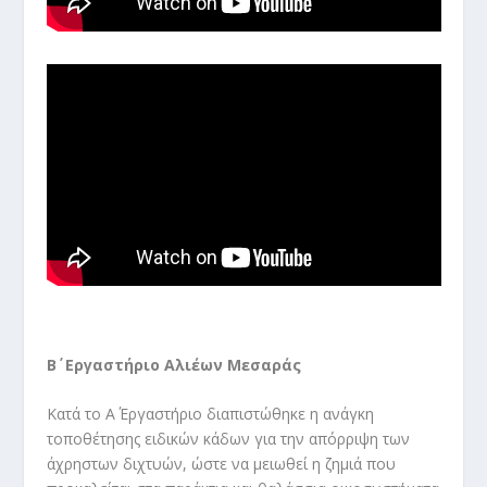
Β΄ Εργαστήριο Αλιέων Μεσαράς
Κατά το Α΄ Εργαστήριο διαπιστώθηκε η ανάγκη
τοποθέτησης ειδικών κάδων για την απόρριψη των
άχρηστων διχτυών, ώστε να μειωθεί η ζημιά που