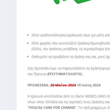
Eίστε ομάδα/σύλλογος/οργάνωση νέων (με μέλη απ
Είστε φορέας που συντονίζετε δράσεις/πρωτοβουλί
(SDGs), την πράσινη μετάβαση, τη συμπερίληψη ή/κ
Επιθυμείτε να προβάλετε τη δράση σας και, γιατί ό
Σας προσκαλούμε να παρουσιάσετε τη δράση/φορέα
την Έρευνα (
ΕΡΩΤΗΜΑΤΟΛΟΓΙΟ
).
ΠΡΟΘΕΣΜΙΑ:
20 Μαΐου 2024
10 Ιούνη 2024
Η έρευνα υλοποιείται από το δίκτο MEdIES (MIO-
νέων στην Ελλάδα και τις σχετικές τους δράσεις 
“
YOU(th)
CARE FOR CHANGE
“
. Το πρόγραμμα με δ