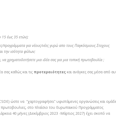
ο 15 έως 35 ετών);
ες/προγράμματα για νέους/νέες γυρώ απο τους Παγκόσμιους Στοχους
αι την ισότητα φύλων;
χι, να χρηματοδοτήσετε μια ιδέα σας για μια τοπική πρωτοβουλία ;
 σας καθώς και τις
προτεραιότητες
και ανάγκες σας μέσα από αυ
ECSDE) ώστε να “χαρτογραφήσει” υφιστάμενες οργανώσεις και ομάδ
και πρωτοβουλιες, στο πλαίσιο του Ευρωπαικού Προγράμματος
ιάρκεια 40 μήνες (Δεκέμβριος 2023 -Μάρτιος 2027) έχει σκοπό να