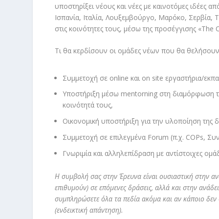
υποστηρίξει νέους και νέες με καινοτόμες ιδέες α
Ισπανία, Ιταλία, Λουξεμβούργο, Μαρόκο, Σερβία, 
στις κοινότητες τους, μέσω της προσέγγισης «The 
Τι θα κερδίσουν οι ομάδες νέων που θα θελήσου
Συμμετοχή σε online και on site εργαστήρια/εκ
Υποστήριξη μέσω mentorning στη διαμόρφωση τη
κοινότητά τους,
Οικονομική υποστήριξη για την υλοποίηση της δ
Συμμετοχή σε επιλεγμένα Forum (π.χ. COPs, Συν
Γνωριμία και αλληλεπίδραση με αντίστοιχες ομάδ
Η συμβολή σας στην Έρευνα είναι ουσιαστική στην α
επιθυμούν) σε επόμενες δράσεις, αλλά και στην ανά
συμπληρώσετε όλα τα πεδία ακόμα και αν κάποιο δεν 
(ενδεικτική απάντηση).