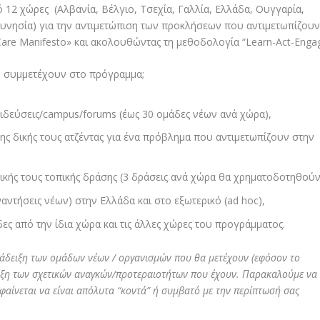
πό 12 χώρες (Αλβανία, Βέλγιο, Τσεχία, Γαλλία, Ελλάδα, Ουγγαρία,
Τυνησία) για την αντιμετώπιση των προκλήσεων που αντιμετωπίζουν
Care Manifesto» και ακολουθώντας τη μεθοδολογία “Learn-Act-Engag
ν συμμετέχουν στο πρόγραμμα;
παιδεύσεις/campus/forums (έως 30 ομάδες νέων ανά χώρα),
ς δικής τους ατζέντας για ένα πρόβλημα που αντιμετωπίζουν στην
ικής τους τοπικής δράσης (3 δράσεις ανά χώρα θα χρηματοδοτηθούν
αντήσεις νέων) στην Ελλάδα και στο εξωτερικό (ad hoc),
ες από την ίδια χώρα και τις άλλες χώρες του προγράμματος.
νάδειξη των ομάδων νέων / οργανισμών που θα μετέχουν (εφόσον το
δειξη των σχετικών αναγκών/προτεραιοτήτων που έχουν. Παρακαλούμε να
φαίνεται να είναι απόλυτα “κοντά” ή συμβατό με την περίπτωσή σας