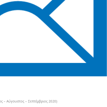
ος – Αύγουστος – Σεπτέμβριος 2020)