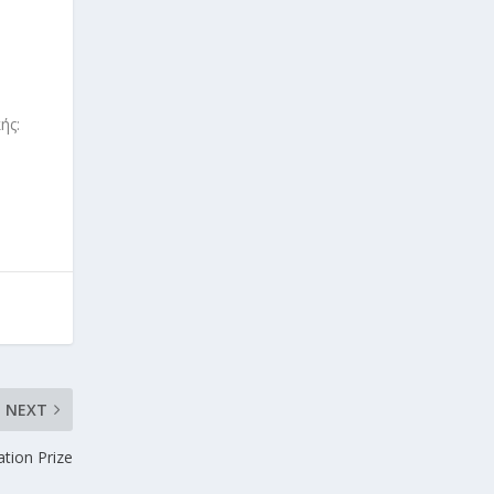
ής:
NEXT
tion Prize