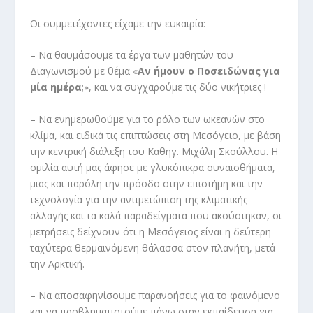
Οι συμμετέχοντες είχαμε την ευκαιρία:
– Να θαυμάσουμε τα έργα των μαθητών του
Διαγωνισμού
με θέμα «
Αν ήμουν ο Ποσειδώνας για
μία ημέρα
;», και να συγχαρούμε τις δύο νικήτριες !
– Να ενημερωθούμε για το ρόλο των ωκεανών στο
κλίμα, και ειδικά τις επιπτώσεις στη Μεσόγειο, με βάση
την κεντρική διάλεξη του Καθηγ. Μιχάλη Σκούλλου. Η
ομιλία αυτή μας άφησε με γλυκόπικρα συναισθήματα,
μιας και παρόλη την πρόοδο στην επιστήμη και την
τεχνολογία για την αντιμετώπιση της κλιματικής
αλλαγής και τα καλά παραδείγματα που ακούστηκαν, οι
μετρήσεις δείχνουν ότι η Μεσόγειος είναι η δεύτερη
ταχύτερα θερμαινόμενη θάλασσα στον πλανήτη, μετά
την Αρκτική.
– Να αποσαφηνίσουμε παρανοήσεις για το φαινόμενο
και να προβληματιστούμε πάνω στην εκπαίδευση για