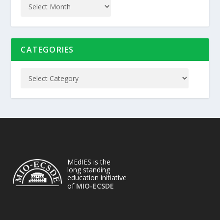
CATEGORIES
MEdIES is the
long standing
education initiative
of
MIO-ECSDE